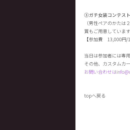
③ガチ女装コンテス
（男性ペアのかたは
賞もご用意していま
【参加費 13,000円/
当日は参加者には専
その他、カスタムカ
お問い合わせはinfo@d-a
topへ戻る