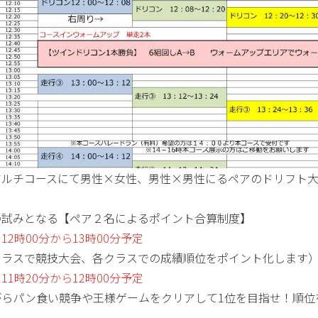
マルチコースにて男性×女性、男性×男性にるペアのドリフト
の試みとなる【ペア２名によるポイント合算制度】
12時00分から13時00分予定
クラスで競技大会、各クラスでの成績順位をポイント化します
11時20分から12時00分予定
がらパン食い競争や王様ゲームをクリアして1位を目指せ！順位