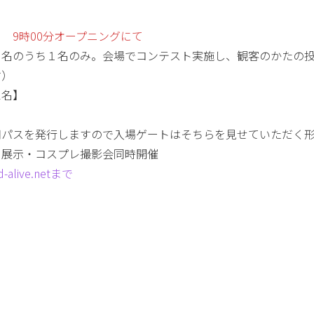
ト
9時00分オープニングにて
２名のうち１名のみ。会場でコンテスト実施し、観客のかたの
す）
1名】
用パスを発行しますので入場ゲートはそちらを見せていただく
ー展示・コスプレ撮影会同時開催
live.netまで